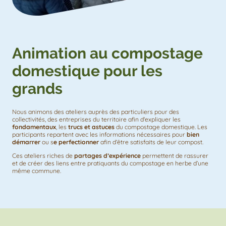
Animation au compostage
domestique pour les
grands
Nous animons des ateliers auprès des particuliers pour des
collectivités, des entreprises du territoire afin d'expliquer les
fondamentaux
, les
trucs et astuces
du compostage domestique. Les
participants repartent avec les informations nécessaires pour
bien
démarrer
ou s
e perfectionner
afin d’être satisfaits de leur compost.
Ces ateliers riches de
partages d’expérience
permettent de rassurer
et de créer des liens entre pratiquants du compostage en herbe d’une
même commune.