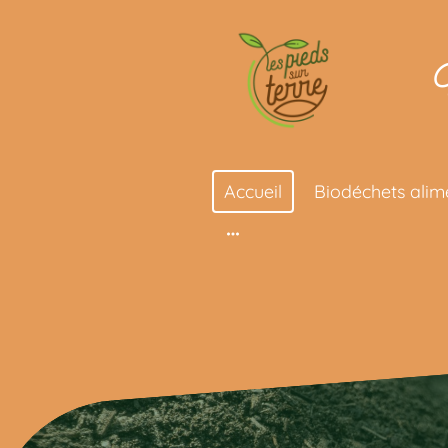
G
Accueil
Biodéchets alim