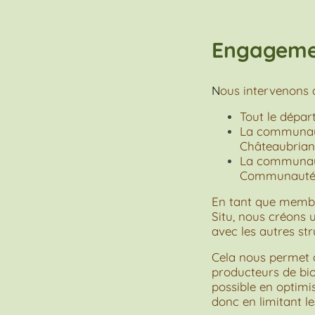
Engagemen
N
ous intervenons 
Tout le dépa
La communau
Châteaubriant
La communau
Communauté 
En tant que membr
Situ, nous créons 
avec les autres str
Cela nous permet 
producteurs de bio
possible en optimis
donc en limitant l