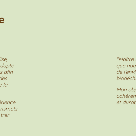
e
ise,
"Maître 
dapté
que nou
s afin
de l’env
des
biodéche
 la
Mon obje
cohérenc
rience
et durab
ansmets
trer