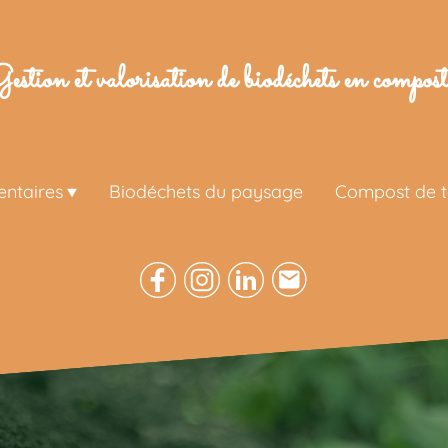
estion et valorisation de biodéchets en compost 
entaires
Biodéchets du paysage
Compost de te